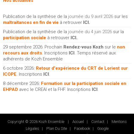
Nos actualités
Publication de la synthèse de la
journée du 9 avril 2026
sur les
maltraitances en fin de vie
à retrouver
ICI
.
Publication de la synthèse de la
journée du 4 juin 2026
sur la
participation sociale
à retrouver
ICI
.
29 septembre 2026: Prochain
Rendez-vous Kozh
sur le
non
recours aux droits
. Inscriptions
ICI
. Temps réservé aux
adhérents de Kozh Ensemble
6 octobre 2026:
Retour d'expérience du CRT de Lorient sur
ICOPE
. Inscriptions
ICI
.
8 décembre 2026:
Formation sur la participation sociale en
EHPAD
avec le CREAI et la FHF. Inscriptions
ICI
.
Copyright © 2026 Kozh Ensemble |
Accueil
|
Contact
|
Mentions
Légales
|
Plan Du Site
|
Facebook
|
Google