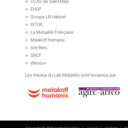
CCAS de Saint-Malo
EHOP
Groupe LB Habitat
ISTOR
La Mutualité Française
Malakoff Humanis
Siel Bleu
SNCF
Wimoov
Les travaux du Lab Mobilités sont soutenus par: