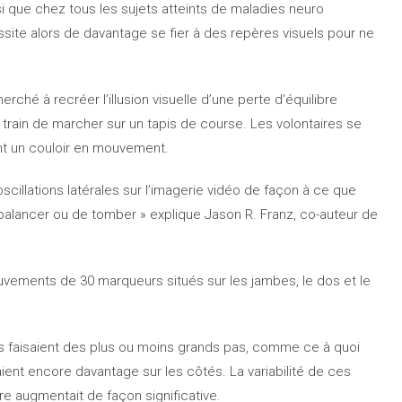
nsi que chez tous les sujets atteints de maladies neuro
site alors de davantage se fier à des repères visuels pour ne
rché à recréer l’illusion visuelle d’une perte d’équilibre
train de marcher sur un tapis de course. Les volontaires se
ant un couloir en mouvement.
cillations latérales sur l’imagerie vidéo de façon à ce que
 balancer ou de tomber » explique Jason R. Franz, co-auteur de
uvements de 30 marqueurs situés sur les jambes, le dos et le
res faisaient des plus ou moins grands pas, comme ce à quoi
çaient encore davantage sur les côtés. La variabilité de ces
re augmentait de façon significative.