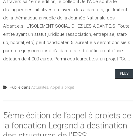
A travers sa 4ème édition, le collectif Je t’Aide souhaite
distinguer des initiatives en faveur des aidant.e.s, qui traitent
de la thématique annuelle de la Journée Nationale des
Aidant.e.s : L’ISOLEMENT SOCIAL CHEZ LES AIDANT.E.S. Toute
entité ayant un statut juridique (association, entreprise, start-
up, hôpital, etc) peut candidater. 5 lauréat.e.s seront choisie.s
par notre jury composé d’aidant.e.s et bénéficieront d’une
dotation de 4 000 euros. Parmi ces lauréat.e.s, un projet “Co...
PLUS
Publié dans
Actualités
,
Appel à projet
5ème édition de l’appel à projets de
la fondation Legrand à destination
des structures de l’ESS