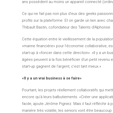
ans possèdent au moins un appareil connecté (ordina
Ce qui ne fait pas non plus d’eux des geeks passionn
profils sur la plateforme. Et on garde un lien avec chac
Thibault Bastin, cofondateur des Talents d’Alphonse.
Cette équation entre le vieillissement de la population
«manne financière» pour l’économie collaborative, e
start-up à «foncer dans cette direction». «Il y a un bu
âgées peuvent à la fois bénéficier d’un petit revenu e
start-up gagnent de l’argent, c’est tant mieux.»
«Il y a un vrai business à se faire»
Pourtant, les projets réellement collaboratifs qui me
encore qu’à leurs balbutiements. «Créer une applicati
facile, ajoute Jérôme Pigniez. Mais il faut réfléchir à
manière très volatile, les seniors vont être beaucoup p