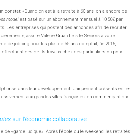
 un constat: «Quand on est à la retraite à 60 ans, on a encore de
ess model
est basé sur un abonnement mensuel à 10,50€ par
s. Les entreprises qui postent des annonces afin de recruter
ncièrement», assure Valérie Gruau.Le site Seniors à votre
orme de jobbing pour les plus de 55 ans comptait, fin 2016,
ls effectuent des petits travaux chez des particuliers ou pour
Alphonse dans leur développement. Uniquement présents en Ile-
ogressivement aux grandes villes françaises, en commençant par
utes
sur l’économie collaborative
ce de «garde ludique». Après l’école ou le weekend, les retraités