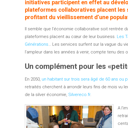
initiatives participent en effet au dév
plateformes collaboratives placent les
profitant du vieillissement d’une popul
Il semble que l’économie collaborative soit rentrée 
plateformes placent au cœur de leur business.
Les T
Générations
… Les services surfent sur la vague du vi
l’ampleur dans les années à venir, compte tenu des 
Un complément pour les «petit
En 2050,
un habitant sur trois sera âgé de 60 ans ou p
retraités cherchent à arrondir leurs fins de mois vu le
de la silver économie,
Silvereco.fr
.
A l’
retra
centa