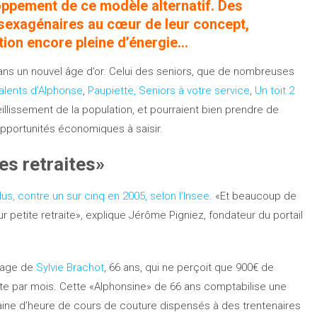
eloppement de ce modèle alternatif. Des
 sexagénaires au cœur de leur concept,
ation encore pleine d’énergie…
dans un nouvel âge d’or. Celui des seniors, que de nombreuses
alents d’Alphonse
,
Paupiette,
Seniors à votre service
,
Un toit 2
eillissement de la population, et pourraient bien prendre de
opportunités économiques à saisir.
es retraites»
lus, contre un sur cinq en 2005, selon l’Insee
. «Et beaucoup de
ur petite retraite», explique Jérôme Pigniez, fondateur du portail
image de
Sylvie Brachot
, 66 ans, qui ne perçoit que 900€ de
ite par mois. Cette «Alphonsine» de 66 ans comptabilise une
ine d’heure de cours de couture dispensés à des trentenaires