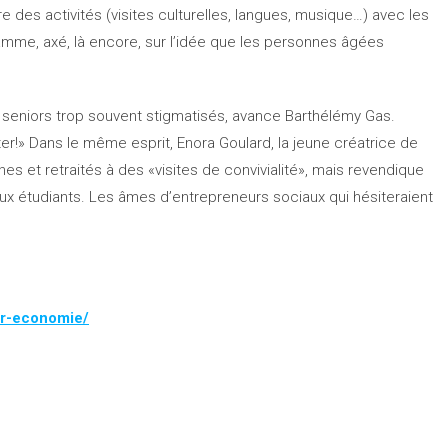
 des activités (visites culturelles, langues, musique…) avec les
ramme, axé, là encore, sur l’idée que les personnes âgées
de seniors trop souvent stigmatisés, avance Barthélémy Gas.
er!» Dans le même esprit, Enora Goulard, la jeune créatrice de
nes et retraités à des «visites de convivialité», mais revendique
x étudiants. Les âmes d’entrepreneurs sociaux qui hésiteraient
er-economie/