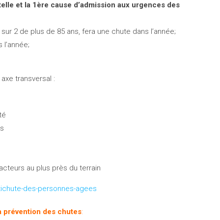
telle et la 1ère cause d’admission aux urgences des
sur 2 de plus de 85 ans, fera une chute dans l’année;
 l’année;
 axe transversal :
té
us
acteurs au plus près du terrain
antichute-des-personnes-agees
a prévention des chutes
: