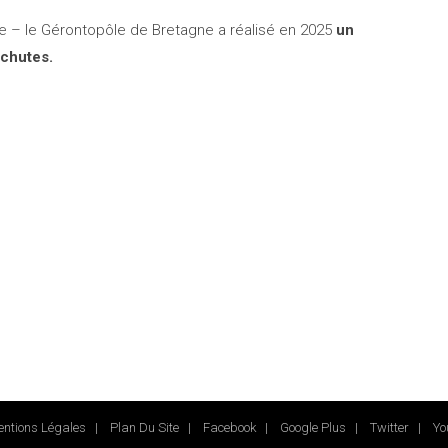
e – le Gérontopôle de Bretagne a réalisé en 2025
un
 chutes.
ntions Légales
|
Plan Du Site
|
Facebook
|
Google Plus
|
Twitter
|
Yo