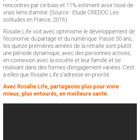
rencontres par ce biais et 11% estiment avoir tissé de
vrais liens d’amitié. (Source : Etude CREDOC Les
solitudes en France, 2016).
Rosalie Life voit avec optimisme le développement de
l’économie du partage et du numérique. Passé 50 ans,
les quinze premières années de la retraite sont plutôt
une période dynamique, avec des personnes actives,
en connexion avec la société et leur famille et se
réalisant dans des formes d’engagement variées. C’est
à elles que Rosalie Life s’adresse en priorité.
Avec Rosalie Life, partageons plus pour vivre
mieux, plus entourés, en meilleure santé.