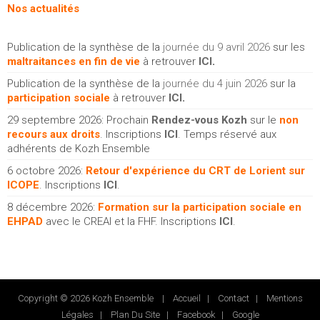
Nos actualités
Publication de la synthèse de la
journée du 9 avril 2026
sur les
maltraitances en fin de vie
à retrouver
ICI
.
Publication de la synthèse de la
journée du 4 juin 2026
sur la
participation sociale
à retrouver
ICI
.
29 septembre 2026: Prochain
Rendez-vous Kozh
sur le
non
recours aux droits
. Inscriptions
ICI
. Temps réservé aux
adhérents de Kozh Ensemble
6 octobre 2026:
Retour d'expérience du CRT de Lorient sur
ICOPE
. Inscriptions
ICI
.
8 décembre 2026:
Formation sur la participation sociale en
EHPAD
avec le CREAI et la FHF. Inscriptions
ICI
.
Copyright © 2026 Kozh Ensemble |
Accueil
|
Contact
|
Mentions
Légales
|
Plan Du Site
|
Facebook
|
Google