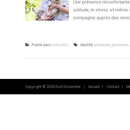
Une présence réconfortante 
solitude, le stress, et même 
compagnie auprès des senior
Publié dans
Actualités
Identifié
alzheimer
,
personnes
Copyright © 2026 Kozh Ensemble |
Accueil
|
Contact
|
Me