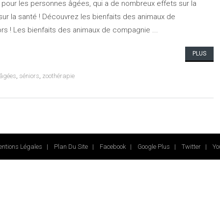
pour les personnes âgées, qui a de nombreux effets sur la
sur la santé ! Découvrez les bienfaits des animaux de
s ! Les bienfaits des animaux de compagnie ...
PLUS
 âgées
,
séniors
,
zoothérapie
ntions Légales
|
Plan Du Site
|
Facebook
|
Google Plus
|
Twitter
|
Yo