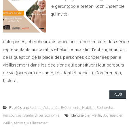
le gérontopole breton Kozh Ensemble
qui invite
entreprises, chercheurs, associations, représentants des séniors
représentants associatifs et élus locaux afin d'échanger autour
de la question de la place des personnes concernées par le
vieillissement dans les décisions qui constituent leur parcours
de vie (parcours de santé, résidentiel, social..). Conférences,
tables...
PLUS
Publié dans
Actions
,
Actualités
,
Evènements
,
Habitat
,
Recherche
,
Ressources
,
Santé
,
Silver Economie
Identifié
bien vieillir
,
Journée bien
vieillir
,
séniors
,
vieillissement