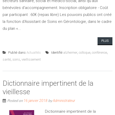
secteurs sanitaire, social et médico-social, ainsi qu’aux
bénévoles d’accompagnement. Inscription obligatoire - Coût
par participant : 60€ (repas libre) Les pouvoirs publics ont créé
la fonction d’Assistant de Soins en Gérontologie, dans le cadre
du plan «...
PLUS
Publié dans
Actualités
Identifié
alzheimer
,
colloque
,
conférence
,
santé
,
soins
,
vieillissement
Dictionnaire impertinent de la
vieillesse
Posted on
by
16 janvier 2018
Administrateur
Dictionnaire impertinent de la