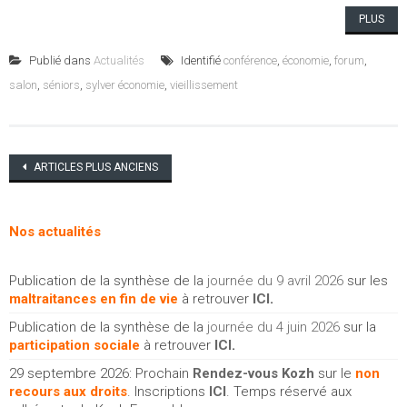
PLUS
Publié dans
Actualités
Identifié
conférence
,
économie
,
forum
,
salon
,
séniors
,
sylver économie
,
vieillissement
Navigation
ARTICLES PLUS ANCIENS
des
articles
Nos actualités
Publication de la synthèse de la
journée du 9 avril 2026
sur les
maltraitances en fin de vie
à retrouver
ICI
.
Publication de la synthèse de la
journée du 4 juin 2026
sur la
participation sociale
à retrouver
ICI
.
29 septembre 2026: Prochain
Rendez-vous Kozh
sur le
non
recours aux droits
. Inscriptions
ICI
. Temps réservé aux