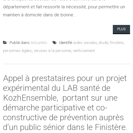
département et fait ressortir la nécessité, pour permettre un
maintien à domicile dans de bonne...
PLUS
Publié dans
Actualités
Identifié
aides sociales
,
étude
,
finistère
,
personnes âgées
,
services à la personne
,
vieillissement
Appel à prestataires pour un projet
expérimental du LAB santé de
KozhEnsemble, portant sur une
démarche participative et co-
constructive de prévention auprès
d’un public sénior dans le Finistère.