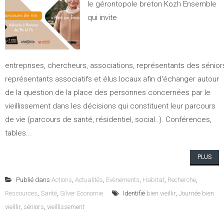
le gérontopole breton Kozh Ensemble
qui invite
entreprises, chercheurs, associations, représentants des séniors
représentants associatifs et élus locaux afin d'échanger autour
de la question de la place des personnes concernées par le
vieillissement dans les décisions qui constituent leur parcours
de vie (parcours de santé, résidentiel, social..). Conférences,
tables...
PLUS
Publié dans
Actions
,
Actualités
,
Evènements
,
Habitat
,
Recherche
,
Ressources
,
Santé
,
Silver Economie
Identifié
bien vieillir
,
Journée bien
vieillir
,
séniors
,
vieillissement