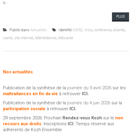
u...
PLUS
Publié dans
Actualités
Identifié
CATEL Visio
,
conférence
,
eSanté
,
santé
,
site internet
,
télémédecine
,
télésanté
Nos actualités
Publication de la synthèse de la
journée du 9 avril 2026
sur les
maltraitances en fin de vie
à retrouver
ICI
.
Publication de la synthèse de la
journée du 4 juin 2026
sur la
participation sociale
à retrouver
ICI
.
29 septembre 2026: Prochain
Rendez-vous Kozh
sur le
non
recours aux droits
. Inscriptions
ICI
. Temps réservé aux
adhérents de Kozh Ensemble