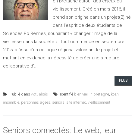
en Bretagne autour des enjeux du
vieillissement. Créé en mars 2016, il
prend son origine dans un projet(2) né
dans l’esprit de deux étudiants de
Sciences Po Rennes, souhaitant « changer l’image de la
vieillesse dans la société ». Tout commence en septembre
2015, à l’issu d’un colloque régional valorisant le projet et
mettant en évidence la nécessité de créer une structure
collaborative d’...
PLUS
Publié dans
Actualités
Identifié
bien vieillir
,
bretagne
,
kozh
ensemble
,
personnes âgées
,
séniors
,
site internet
,
vieillissement
Seniors connectés: Le web, leur