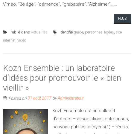
Vimeo. ”3e âge”, “démence”, “grabataire”, “Alzheimer”…...
PLUS
Publié dans
Actualités
Identifié
guide
,
personnes âgées
,
site
internet
,
vidéo
Kozh Ensemble : un laboratoire
d’idées pour promouvoir le « bien
vieillir »
Posted on
by
31 août 2017
Administrateur
Kozh Ensemble est un collectif
d’acteurs – associations, entreprises,
pouvoirs publics, citoyens(1) – réunis