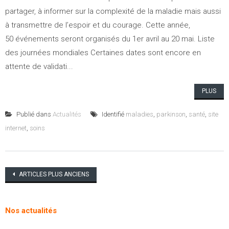
partager, à informer sur la complexité de la maladie mais aussi
à transmettre de l’espoir et du courage. Cette année,
50 événements seront organisés du 1er avril au 20 mai. Liste
des journées mondiales Certaines dates sont encore en
attente de validati...
PLUS
Publié dans
Actualités
Identifié
maladies
,
parkinson
,
santé
,
site
internet
,
soins
Navigation
ARTICLES PLUS ANCIENS
des
articles
Nos actualités