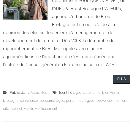
de Christelle POULIQUEN-CALVEZ, de
l'ADEUPa Brest Bretagne L’ADEUPa,
agence d’urbanisme de Brest-
Bretagne est un outil d’aide à la
décision des élus sur les enjeux d’aménagement et de
développement du territoire. Dès 2003, la démarche de
rapprochement de Brest Métropole avec d’autres
agglomérations de l’ouest breton s’est concrétisée par
l'entrée du Conseil général du Finistère au sein de l'ADE...
PLUS
Publié dans
Actualités
Identifié
agée
,
autonomie
,
bien vieillir
,
bretagne
,
conférence
,
personne âgée
,
personnes âgées
,
prévention
,
séniors
,
site internet
,
vieillir
,
vieillissement