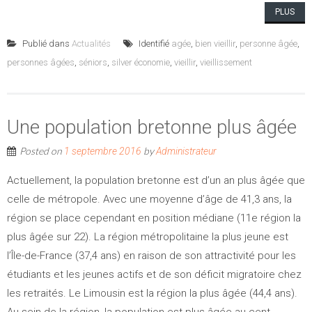
PLUS
Publié dans
Actualités
Identifié
agée
,
bien vieillir
,
personne âgée
,
personnes âgées
,
séniors
,
silver économie
,
vieillir
,
vieillissement
Une population bretonne plus âgée
Posted on
by
1 septembre 2016
Administrateur
Actuellement, la population bretonne est d’un an plus âgée que
celle de métropole. Avec une moyenne d’âge de 41,3 ans, la
région se place cependant en position médiane (11e région la
plus âgée sur 22). La région métropolitaine la plus jeune est
l’Île-de-France (37,4 ans) en raison de son attractivité pour les
étudiants et les jeunes actifs et de son déficit migratoire chez
les retraités. Le Limousin est la région la plus âgée (44,4 ans).