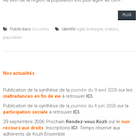
Au sein de la région, la population est plus âgée au cent...
PLUS
Publié dans
Actualités
Identifié
agée
,
bretagne
,
bretons
,
population
Nos actualités
Publication de la synthèse de la
journée du 9 avril 2026
sur les
maltraitances en fin de vie
à retrouver
ICI
.
Publication de la synthèse de la
journée du 4 juin 2026
sur la
participation sociale
à retrouver
ICI
.
29 septembre 2026: Prochain
Rendez-vous Kozh
sur le
non
recours aux droits
. Inscriptions
ICI
. Temps réservé aux
adhérents de Kozh Ensemble