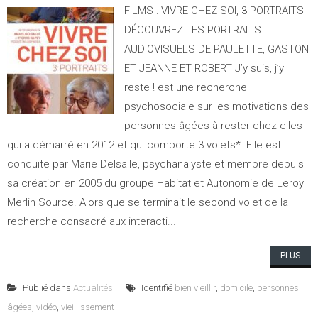
FILMS : VIVRE CHEZ-SOI, 3 PORTRAITS
DÉCOUVREZ LES PORTRAITS
AUDIOVISUELS DE PAULETTE, GASTON
ET JEANNE ET ROBERT J’y suis, j’y
reste ! est une recherche
psychosociale sur les motivations des
personnes âgées à rester chez elles
qui a démarré en 2012 et qui comporte 3 volets*. Elle est
conduite par Marie Delsalle, psychanalyste et membre depuis
sa création en 2005 du groupe Habitat et Autonomie de Leroy
Merlin Source. Alors que se terminait le second volet de la
recherche consacré aux interacti...
PLUS
Publié dans
Actualités
Identifié
bien vieillir
,
domicile
,
personnes
âgées
,
vidéo
,
vieillissement