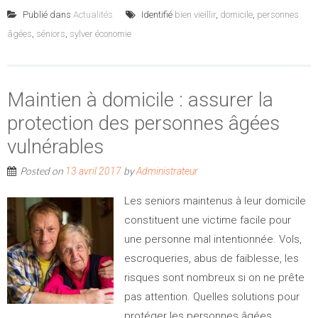
Publié dans
Actualités
Identifié
bien vieillir
,
domicile
,
personnes
âgées
,
séniors
,
sylver économie
Maintien à domicile : assurer la
protection des personnes âgées
vulnérables
Posted on
by
13 avril 2017
Administrateur
Les seniors maintenus à leur domicile
constituent une victime facile pour
une personne mal intentionnée. Vols,
escroqueries, abus de faiblesse, les
risques sont nombreux si on ne prête
pas attention. Quelles solutions pour
protéger les personnes âgées