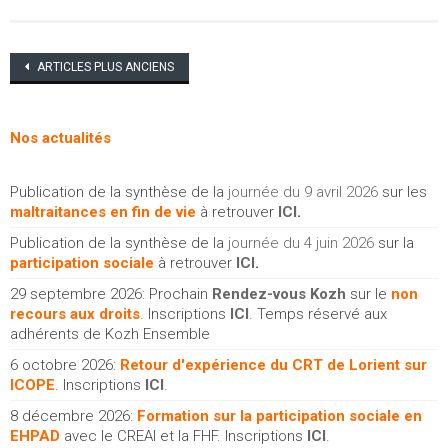
Navigation
ARTICLES PLUS ANCIENS
des
articles
Nos actualités
Publication de la synthèse de la
journée du 9 avril 2026
sur les
maltraitances en fin de vie
à retrouver
ICI
.
Publication de la synthèse de la
journée du 4 juin 2026
sur la
participation sociale
à retrouver
ICI
.
29 septembre 2026: Prochain
Rendez-vous Kozh
sur le
non
recours aux droits
. Inscriptions
ICI
. Temps réservé aux
adhérents de Kozh Ensemble
6 octobre 2026:
Retour d'expérience du CRT de Lorient sur
ICOPE
. Inscriptions
ICI
.
8 décembre 2026:
Formation sur la participation sociale en
EHPAD
avec le CREAI et la FHF. Inscriptions
ICI
.