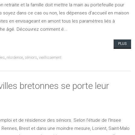
 retraite et la famille doit mettre la main au portefeuille pour
vous soyez dans ce cas ou non, les dépenses d’accueil en maison
uites en envisageant en amont tous les paramètres liés à
che âgé. Découvrez comment é...
PLUS
ées
,
résidence
,
séniors
,
vieillissement
 villes bretonnes se porte leur
'emploi et de résidence des séniors. Selon l'étude de l'Insee
de Rennes, Brest et dans une moindre mesure, Lorient, Saint-Malo