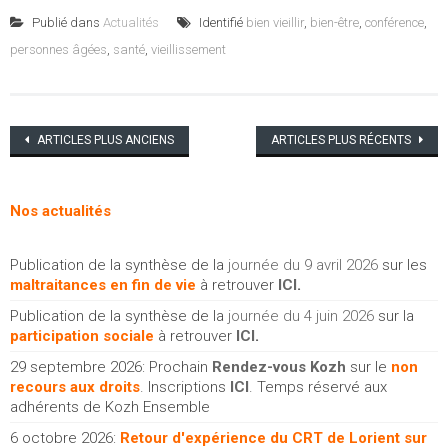
Publié dans
Actualités
Identifié
bien vieillir
,
bien-être
,
conférence
,
personnes âgées
,
santé
,
vieillissement
Navigation
ARTICLES PLUS ANCIENS
ARTICLES PLUS RÉCENTS
des
articles
Nos actualités
Publication de la synthèse de la
journée du 9 avril 2026
sur les
maltraitances en fin de vie
à retrouver
ICI
.
Publication de la synthèse de la
journée du 4 juin 2026
sur la
participation sociale
à retrouver
ICI
.
29 septembre 2026: Prochain
Rendez-vous Kozh
sur le
non
recours aux droits
. Inscriptions
ICI
. Temps réservé aux
adhérents de Kozh Ensemble
6 octobre 2026:
Retour d'expérience du CRT de Lorient sur