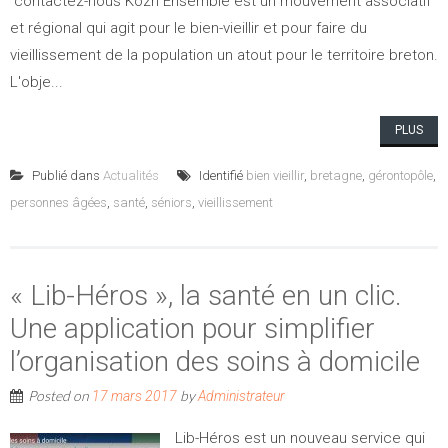
contactez-nous Kozh Ensemble est un mouvement associatif
et régional qui agit pour le bien-vieillir et pour faire du
vieillissement de la population un atout pour le territoire breton.
L'obje...
PLUS
Publié dans
Actualités
Identifié
bien vieillir
,
bretagne
,
gérontopôle
,
personnes âgées
,
santé
,
séniors
,
vieillissement
« Lib-Héros », la santé en un clic.
Une application pour simplifier
l’organisation des soins à domicile
Posted on
by
17 mars 2017
Administrateur
Lib-Héros est un nouveau service qui